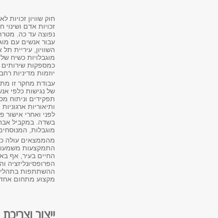
זכויות אדם ושינוי 
נפוצה עד כה. מטרת
עבור אנשים עם מוגב
השוויון, עיריית תל 
מוגבלויות כשיח של ז
כמספקות שירותים בא
יוזמות מדיניות רחב
עבודת מחקר זו מתאר
של נגישות כלפי אנ
תפקידים וניתוח מס
ותיאוריות ארגוניות
לפני ואחרי אישור 
בשדה. במקביל אבח
מוגבלות, המנוסחים
מהממצאים עולה כי 
התמקצעות משמעותיי
החיים בעיר, אף בא
הפרופסיונליזציה ו
ההשתתפות בתהליכים
מקצוע מתחום אחד- 
ייצור וצריכת