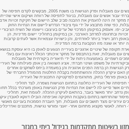
חוק שוויון זכויות לאנשים עם מוגבלות ופרק הנגישות בו משנת 2005, מבקשים לקדם תפיסה של
חברתי עבור אנשים עם מוגבלות, בניגוד לתפיסה של רווחה ושיקום אישי שהיית
 מחקר זה הינה להעמיק את ההבנה סביב שלב היישום של חקיקת זכויות אדם
לות, כפי שזה מתבצע על ידי גוף ציבורי הנדרש ליישם את הנחיות החוק
אביב-יפו. אעסוק במיקומן המרכזי של ערים בעיצובו ויישומו של השיח הציבורי 
כויות ובתרגומו למרחב האורבני, וכן במיקומן בתהליכי יישום מדיניות, הן
ופן רחב וישיר ביותר לאזרחים, והן כישויות עצמאיות אשר לעתים קרובות
ה יותר או שונה מזו הנקבעת ברמה המדינית.
ת תקופה של שינויים ארגוניים בעירייה הנוגעים לאופן בו היא עוסקת בנושא
שים עם מוגבלות, זאת בהתבסס על מחקר איכותני הכולל ראיונות עם בעלי
מכים רשמיים. באמצעות ניתוח על ידי תיאוריה ביקורתית של מוגבלות
 וביקורתיות על משפט ושינוי חברתי, אציג השוואה בין אופן פעילותה של העיריי
פרק הנגישות הן ברמה הפנים ארגונית והן במעמדה ביחס לשחקנים אחרים
ן האם עיקרון ההכלה וההשתתפות בקבלת החלטות מהמודל החברתי של
 באופן פורמלי בחוק, מתורגמים לפרקטיקה התכנונית של העיריה.
תפיסתה של העירייה כחלוצה בתחום הנגישות נשמרה, לצד תהליכי
ם אשר סייעו לה ליישם את הנחיות פרק הנגישות באופן מערכתי בכלל תחומ
ופן נרחב יותר מאשר בעבר, בהתאם לעיקרון ההכלה. לעומת זאת, תהליכי
המיסוד שהתרחשו בתחום בעקבות החקיקה ואכיפתה הובילו דווקא לאובדן עיקרו
 עירוניים מצד תושבים עם מוגבלות, תוך העברת הסמכות בעניינם מאנשי
רווחה, לאנשי מקצוע מתחום אחר- יועצי ומורשי נגישות, מתכננים ואדריכלים
 מזון בשיטות מתקדמות בגידול ביתי במגזר