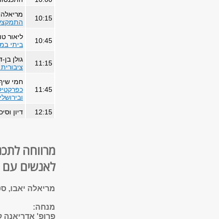
מריאלה י
10:15
התמקצעו
ליאור טו
10:45
ביתי במג
גולן בן-
11:15
ציבורית
חמי שיף,
11:45
כפרקטיקו
ובירושלי
12:15
דיון וסיכ
מרווחה לתכנ
לאנשים עם מו
מריאלה יאבו, סט
מנחה:
פרופ' אדריאנה ק