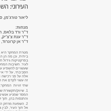
העירוני: הש
ליאור טורג'מן, 
מנחות:
ד"ר ורד בלאס, ה
ד"ר ענת צ'צ'יק,
ד"ר אן קרונרוד,
מטרת המחקר היא לב
ביתית, וכן מה הן ה
בפרקטיקות גידול חד
לעיר. חשיבות המחק
שעשויים להשפיע על
הסביבתי, על ידי א
אלה על פני רכישה ו
זה עשוי לקדם את ת
שתי זוויות
המחקר:
1. שיווק/תקשורת 
המסר שמניע אנשים 
והתנסות בהן, תוך ל
2. השפעת מרחק המ
אל תוך העיר, לבין 