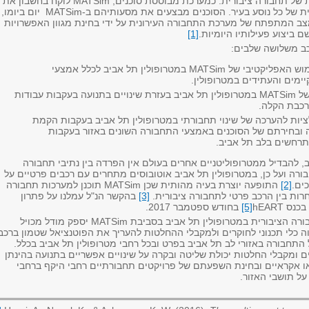
 של תחבורה ציבורית. כמערכת מבוססת סוכנים,
MATSim
לוקח בחשבון את
 של כל נוסע בעיר. הסוכנים מבצעים את מסעותיהם ב-
MATSim
יום ביומו,
צב המתפתח של מערכת התחבורה העירונית על ידי בחינת מגוון האפשרויות
 ביצוע פעילותיו היומיות.
[1]
כב משלושה שלבים:
וש האפליקטיבי של
MATSim
במטרופולין תל אביב לכלל אמצעי
ימים והעתידים במטרופולין.
של
MATSim
במטרופולין תל אביב בעזרת שינויים בתנועה בעקבות עבודות
רכבת הקלה.
ציות להערכה של שינוי תחבורתי במטרופולין תל אביב בעקבות הקמת
ובחירתם של הסוכנים באמצעי התחבורה השונים באזור בעקבות
תרחשים בלב תל אביב.
, להבדיל ממטרופוליטניים אחרים בעולם אין הפרדה בין נתיבי תחבורה
ורה ועל כן, במטרופולין תל אביב אוטובוסים מתחרים עם רכבים פרטיים על
ים.
[2]
התופעה יוצרת בעיה מהותית שכן
MATSim
תוכנן למערכות תחבורה
חרות בין הרכב פרטי לתחבורה ציבורית.
[3]
בהקשר הנ"ל עמלנו על פתרון
בכנס
hEART
[5]
בחודש ספטמבר 2017.
רה הציבורית במטרופולין תל אביב בסביבת
MATSim
יספק מודל מכויל
וה כלי תכנוני לחוקרים ולמקבלי ההחלטות להעריך את הפוטנציאל שטמון ברכב
תחבורה באזורי לב תל אביב בפרט ובכל רחבי מטרופולין תל אביב בכלל.
ם ומקבלי החלטות יכולת שליטה ובקרה על שינויים אפשריים בתנועה בהינתן
או אקראיים ובחינת השפעתם של פרויקטים תחבורתיים רחבי היקף ברחבי
על תושבי האזור.