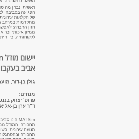
משאבים ואנרגיה, שי
ראשית,
נבחן מה סו
הפגיעה בסביבה. לצ
של חקלאות עירונית 
מתקדמות במרחב העי
חזון החברה: לאפשר 
ממזון איכותי ובריא
.
ללקוחותיה, בין היתר
יישום מודל
m
אביב בעקבו
גולן בן-דור, מו
מנחים:
פרופ' יצחק בננס
ד"ר ערן בן-אליא,
MATSim
הינו סביב
תחבורה. המודל ממזג
תנועה עירונית. בש
תחבורה ובהסתגלות 