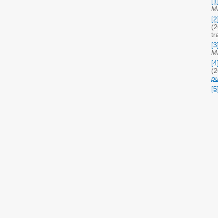
[1
M
[2
(2
tr
[3
M
[4
(
pu
[5