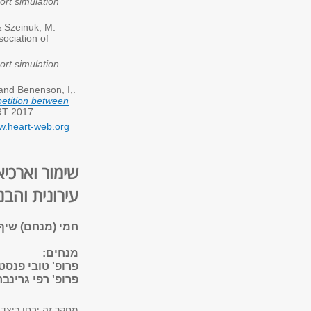
ort simulation
& Szeinuk, M.
sociation of
ort simulation
 and Benenson, I,.
petition between
RT 2017.
ww.heart-web.org
שימור וארכיא
עירונית והבני
חמי (מנחם) שיף,
מנחים:
פרופ' טובי פנסט
פרופ' רפי גרינב
מחקר זה יבחן כיצד