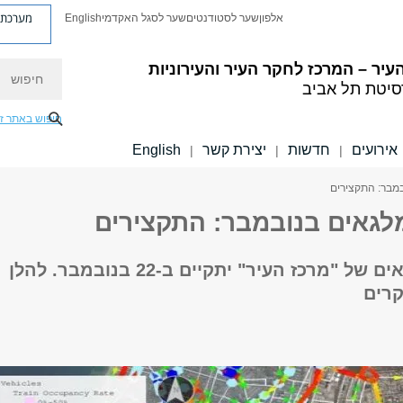
מערכת פ
אלפון
שער לסטודנטים
שער לסגל האקדמי
English
חיפוש
עיר –
המרכז לחקר העיר והעירוניות
סיטת תל אביב
חיפוש באתר ז
אירועים
חדשות
יצירת קשר
English
|
|
|
מבר: התקצירים
לגאים בנובמבר: התקצירים
סמינר המלגאים של "מרכז העיר" יתקיים ב-22 בנובמבר. להלן
רים