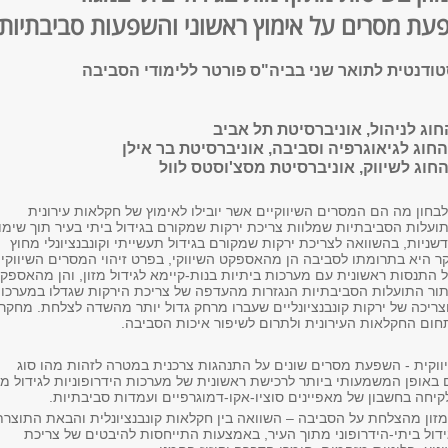
פעת מסרים על אימוץ ראשוני והשפעות סביבתיות
סטודנטית לתואר שני בביה"ס פורטר ללימודי הסביבה
חוג לניהול, אוניברסיטת תל אביב
 החוג לגיאוגרפיה וסביבה, אוניברסיטת בר אילן
 החוג לשיווק, אוניברסיטת מסצ'וסטס לוול
חון מה הם המסרים השיווקיים אשר יובילו לאימוץ של חקלאות עירונית
תועלות הסביבתיות שמלוות צריכת ירקות שמקורם בגידול ביתי בעיר תוך שימו
שניות, בהשוואה לצריכת ירקות שמקורם בגידול תעשייתי וקונבנציונלי מחוץ
ר היא בתרומתו לסביבה הן מהאספקט השיווקי, בפרט זיהוי המסרים השיווקיי
 התנסות ראשונית עם מערכות ביתיות בנות-קיימא לגידול מזון, והן מהאספק
יתור התועלות הסביבתיות הנגזרות מהעדפה של צריכת הירקות שגדלו במערכו
צריכה של ירקות קונבנציונליים שעברו מרחק גדול יותר מהשדה לצלחת. מחקר
חום החקלאות העירונית ולתרום לשיפור איכות הסביבה.
שיווקית - השפעת מסרים שונים על התנהגות צרכנית במטרה לזהות מהו סוג
באופן המשמעותי ביותר לרכישת ראשונית של מערכות הידרופוניות לגידול מזו
קיחה בחשבון של מאפיינים סוציו-אקו-דמוגרפיים ועמדות סביבתיות.
זון מהצלחת על הסביבה – השוואה בין חקלאות קונבנציונלית והבאת התוצרת
גידול ביתי-הידרופוני מתוך העיר, באמצעות התייחסות להיבטים של צריכת