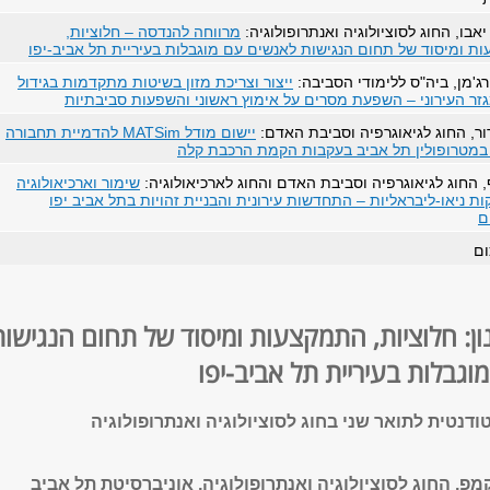
אבו, החוג לסוציולוגיה ואנתרופולוגיה:
מרווחה להנדסה – חלוציות,
ת ומיסוד של תחום הנגישות לאנשים עם מוגבלות בעיריית תל אביב-יפו
רג'מן, ביה"ס ללימודי הסביבה:
ייצור וצריכת מזון בשיטות מתקדמות בגידול
זר העירוני – השפעת מסרים על אימוץ ראשוני והשפעות סביבתיות
דור, החוג לגיאוגרפיה וסביבת האדם:
יישום מודל
MATSim
להדמיית תחבורה
 במטרופולין תל אביב בעקבות הקמת הרכבת קלה
 החוג לגיאוגרפיה וסביבת האדם והחוג לארכיאולוגיה:
שימור וארכיאולוגיה
ת ניאו-ליבראליות – התחדשות עירונית והבניית זהויות בתל אביב יפו
ם
ום
ון: חלוציות, התמקצעות ומיסוד של תחום הנגישות
גבלות בעיריית תל אביב-יפו
ודנטית לתואר שני בחוג לסוציולוגיה ואנתרופולוגיה
מפ, החוג לסוציולוגיה ואנתרופולוגיה, אוניברסיטת תל אביב