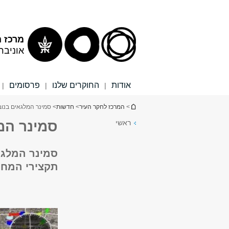
תוכן
תפריט
עליון
ראשי
מרכז ה
אוניבר
אודות
החוקרים שלנו
פרסומים
|
|
|
הינך נמצא כאן
>
המרכז לחקר העיר
>
חדשות
> סמינר המלגאים בנוב
ראשי
סמינר המ
תקצירי המחק