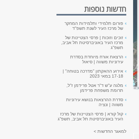
חדשות נוספות
פורום תלמידי ותלמידות המחקר
של מרכז העיר לשנת תשפ"ד
זוכים וזוכות | פרסי הצטיינות של
מרכז העיר באוניברסיטת תל אביב,
תשפ"ג
הרצאת אורח מיוחדת בסדרת
עירוניות משווה | סיאול
אירוע ההאקתון "מדרכה בטוחה" |
17-18 במאי 2023
מלגה ע"ש ד"ר אטל פרידמן ז"ל,
תרומת משפחת פרידמן
סדרת ההרצאות בנושא עירוניות
משווה | ונציה
קול קורא | פרסי הצטיינות של מרכז
העיר באוניברסיטת תל אביב, תשפ"ג
למאגר החדשות >