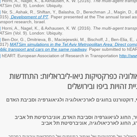
]
Horni, A., Nagel, K., & Axhausen, K. W. (2016).
The multi-agent transp
ATSim
(Vol. 9). London: Ubiquity
.
]
Nir, S., Ashak, R., Shiftan, Y., Balasha, D., Berechman
,
J., Magin, D., 
015).
Development of PT
. Paper presented at the The annual Israel as
ansport research, Israel.
]
Horni, A., Nagel, K., & Axhausen, K. W. (2016).
The multi-agent transp
ATSim
(Vol. 9). London: Ubiquity
.
]
Ben-Dor, G., Dmitrieva, B., Maciejewski, M., Bischoff, J., Ben-Elia, E,.
2017)
MATSim simulations in the Tel Aviv Metropolitan Area: Direct com
blic transport and cars on the same roadway
.
Paper submitted to hEA
]
hEART: European Association of Research in Transportation
http://w
ולוגיה כפרקטיקות ניאו-ליבראליות: התחדשות
ית זהויות ביפו ובירושלים
 דוקטורנט בחוגים לארכיאולוגיה ולגיאוגרפיה וסביבת האדם
ר, החוג לגיאוגרפיה וסביבת האדם, אוניברסיטת תל אביב
רג, החוג לארכיאולוגיה, אוניברסיטת תל אביב
 השילוב של פרקטיקות של שימור במיזמים של התחדשות עירונית במרחב