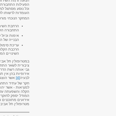
תנועה ורמת השירות
הפעילות התחבורתית
וכל נוסע מסתגל למ
העומדות לרשותו לשם
המחקר הנוכחי מור
הרחבת השימ
התחבורה הקי
אימות וכיול 
הבנייה של ה
עריכת סימול
הרכבת הקלה 
השינויים המ
במטרופולין תל אביב
ציבורית לשאר התחב
גבי אותה רשת הדרכ
אירופיות בהן אין ת
לבעיה
[4]
אשר הוצג 
חקר של עתיד התחבו
למציאות - אשר יהו
הקלה והשפעתה על ה
המודל יספק לחוקרי
אירועים מתוכננים 
מטרופולין תל אביב 