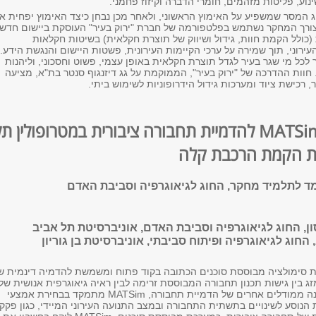
נוע, פליטות מזהמים, חומרי הדברה וקיזוז פחמני.
ג המסר שמשפיע על האימוץ הראשוני, ולאחר מכן נבחן כיצד האימוץ יפחית א
ורך המחקר נשתמש בפלטפורמה של חברת "ירוק בעיר" העוסקת ביישום חדשנ
(כולל הקמת חוות, גידול ושיווק של תוצרת חקלאית) בשיטות חקלאות
רוני, תוך שמירה על ערכי הקיימות העירונית, פשטות היישום והנגשת הידע.
לכל מי שגר בעיר לגדל תוצרת חקלאית באופן עצמי, פשוט וחסכוני, וליהנות
חוות ההדרכה של "ירוק בעיר", הממוקמת על גג דיזנגוף סנטר בת"א, מציעה
, רכישת ציוד ומערכות גידול הידרופוניות לשימוש ביתי.
MATSi
להדמיית תחבורה ציבורית במטרופולין תל
ת הקמת הרכבת קלה
עמד לתלמיד מחקר, החוג לגיאוגרפיה וסביבת האדם
ון, החוג לגיאוגרפיה וסביבת האדם, אוניברסיטת תל אביב
 החוג לגיאוגרפיה ופיתוח סביבתי, אוניברסיטת בן גוריון
ת סימולציה מבוססת סוכנים הכתובה בקוד פתוח ומשמשת להדמיה דינמית ש
 בין גישות תכנון תחבורה המבוססת זרימה לבין ראיה גיאוגרפית אנושית של
ונה ממודלים אחרים של הדמיית תחבורה,
MATSim
מתמקד בבחירת אמצעי
הנוסע לשינויים בתשתית התחבורה ובמצב התנועה העירוני המיידי, כגון פקקי